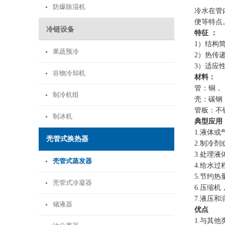
防爆除湿机
冷水在管
便等特点
冷链设备
特征 ：
1）结构
果蔬预冷
2）热传
3）适应
谷物冷却机
材料：
管：铜，
制冷机组
壳：碳钢
管板：不
制冰机
典型应用
1.液体或
壳管式换热器
2.制冷
3.处理
壳管式蒸发器
4.给水
5.节约
壳管式冷凝器
6.压缩
7.液压
储液器
优点
1.与其