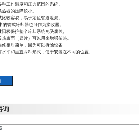
于各种工作温度和压力范围的系统。
式换热器的压降较小。
测试比较容易，易于定位管道泄漏。
中的管式冷却器也可作为接收器。
牺牲阳极保护整个冷却系统免受腐蚀。
的传热表面（翅片）可以用来增强传热。
和维修相对简单，因为可以拆除设备
器有水平和垂直两种形式，便于安装在不同的位置。
咨询