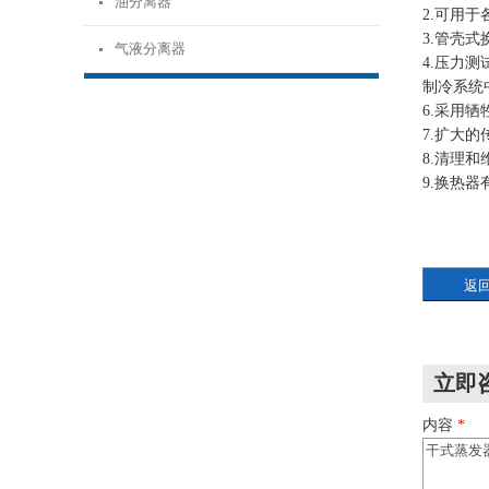
油分离器
2.可用
3.管壳
气液分离器
4.压力
制冷系统
6.采用
7.扩大
8.清理
9.换热
立即
内容
*