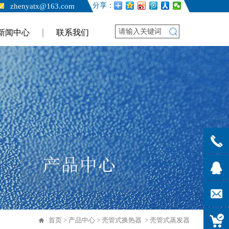
分享：
zhenyatx@163.com
新闻中心
联系我们
0523-
87657
219703
zhenya
首页
>
产品中心
>
壳管式换热器
>
壳管式蒸发器