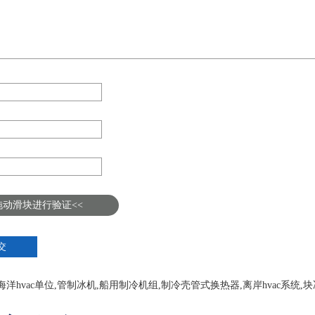
拖动滑块进行验证<<
海洋hvac单位
,
管制冰机
,
船用制冷机组
,
制冷壳管式换热器
,
离岸hvac系统
,
块